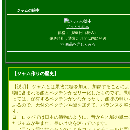
ジャムの絵本
ジャムの絵本
価格：
1,890
円（税込）
発送時期：
通常24時間以内に発送
>> 商品を詳しくみる
【ジャム作りの歴史】
【説明】 ジャムとは果物に糖を加え、加熱することによ
物に含まれる酸とペクチンがゼリー化したものです。果
っては、保有するペクチンが少なかったり、酸味の弱い
あるので、天然のペクチンや酸を加えて、バランスを整
す。
ヨーロッパでは日本の漬物のように、昔から地域の風土
たジャムが生まれ、長い歴史を誇っています。
フランス語ではジャムのことをコンフィチュールと言