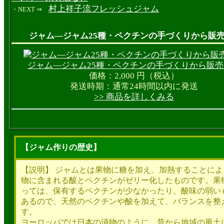
村上祥子流フレッシュジャム
・NEXT ⇒
ジャム―ジャム25種・ペクチンの手づくりから販
ジャム―ジャム25種・ペクチンの手づくりから販
価格：
2,000
円（税込）
発送時期：
通常24時間以内に発送
>> 商品を詳しくみる
【ジャム作りの歴史】
【説明】 ジャムとは果物に糖を加え、加熱することによ
物に含まれる酸とペクチンがゼリー化したものです。果
っては、保有するペクチンが少なかったり、酸味の弱い
あるので、天然のペクチンや酸を加えて、バランスを整
す。
ヨーロッパでは日本の漬物のように、昔から地域の風土